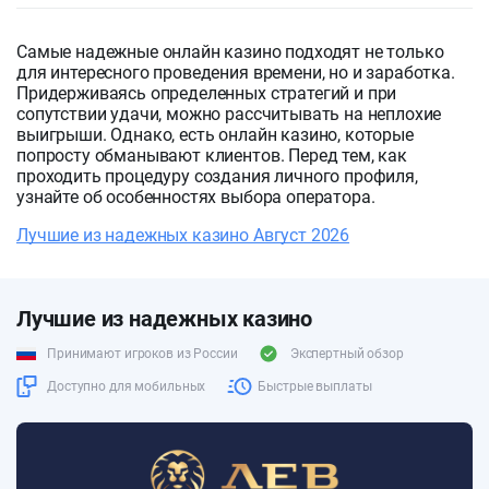
Самые надежные онлайн казино подходят не только
для интересного проведения времени, но и заработка.
Придерживаясь определенных стратегий и при
сопутствии удачи, можно рассчитывать на неплохие
выигрыши. Однако, есть онлайн казино, которые
попросту обманывают клиентов. Перед тем, как
проходить процедуру создания личного профиля,
узнайте об особенностях выбора оператора.
Лучшие из надежных казино Август 2026
Лучшие из надежных казино
Принимают игроков из России
Экспертный обзор
Доступно для мобильных
Быстрые выплаты