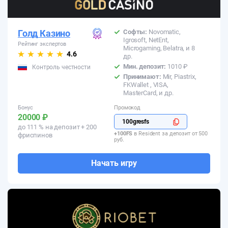
Голд Казино
Софты:
Novomatic,
Igrosoft, NetEnt,
Рейтинг экспертов
Microgaming, Belatra, и 8
4.6
др.
Мин. депозит:
1010 ₽
Контроль честности
Принимают:
Mir, Piastrix,
FKWallet , VISA,
MasterCard, и др.
Бонус
Промокод
20000 ₽
100gresfs
до 111 % на депозит + 200
+100FS
в Resident за депозит от 500
фриспинов
руб.
Начать игру