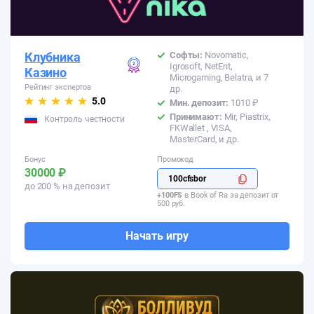
Клубника
Софты:
Novomatic,
Igrosoft, NetEnt,
Казино
Microgaming, Belatra, и 7
Рейтинг экспертов
др.
5.0
Мин. депозит:
1010 ₽
Принимают:
Mir, Piastrix,
Контроль честности
FKWallet , VISA,
MasterCard, и др.
Бонус
Промокод
30000 ₽
100cfsbor
до 200 % на депозит
+100FS
в Book of Ra за депозит от
500 руб.
Начать игру