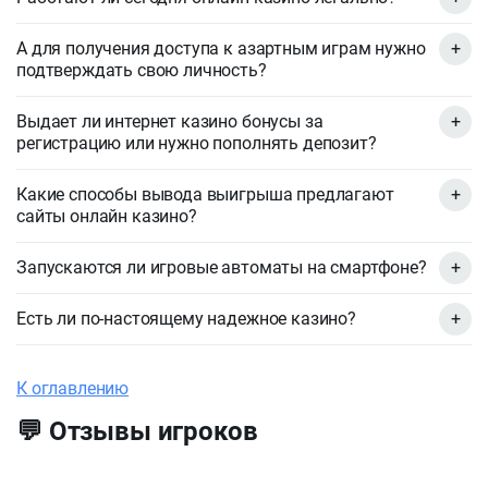
А для получения доступа к азартным играм нужно
подтверждать свою личность?
Выдает ли интернет казино бонусы за
регистрацию или нужно пополнять депозит?
Какие способы вывода выигрыша предлагают
сайты онлайн казино?
Запускаются ли игровые автоматы на смартфоне?
Есть ли по-настоящему надежное казино?
К оглавлению
💬 Отзывы игроков