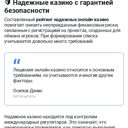
🔰 Надежные казино с гарантией
безопасности
Составленный
рейтинг надежных онлайн казино
помогает снизить неоправданные финансовые риски,
связанные с регистрацией на проектах, созданных для
обмана игроков. При формировании списка
учитывается довольно много требований.
Лицензия онлайн казино относится к основным
требованиям, но учитываются и многие другие
факторы.
Осипов Денис
Автор цитаты
Надежное казино находится под контролем
международных регуляторов. Это означает, что
периодически проверяется, как оператор выполняет